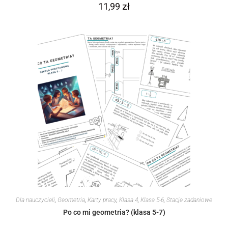
11,99
zł
Dla nauczycieli
,
Geometria
,
Karty pracy
,
Klasa 4
,
Klasa 5-6
,
Stacje zadaniowe
Po co mi geometria? (klasa 5-7)