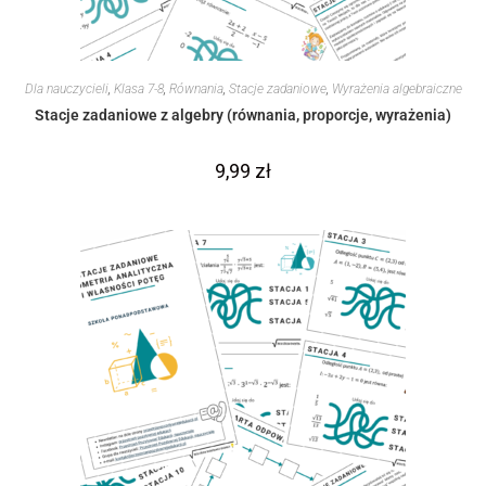
Dla nauczycieli
,
Klasa 7-8
,
Równania
,
Stacje zadaniowe
,
Wyrażenia algebraiczne
Stacje zadaniowe z algebry (równania, proporcje, wyrażenia)
9,99
zł