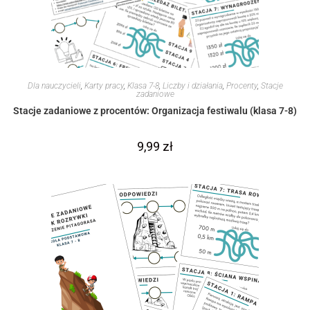
Dla nauczycieli
,
Karty pracy
,
Klasa 7-8
,
Liczby i działania
,
Procenty
,
Stacje
zadaniowe
Stacje zadaniowe z procentów: Organizacja festiwalu (klasa 7-8)
9,99
zł