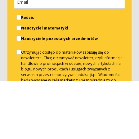
Rodzic
Nauczyciel matematyki
Nauczyciele pozostałych przedmiotów
Otrzymując dostęp do materiałów zapisuję się do
newslettera. Chcę otrzymywać newsletter, czyli informacje
handlowe o promocjach w sklepie, nowych artykułach na
blogu, nowych produktach i usługach związanych z
serwisem przestrzenpozytywnejedukacji.pl. Wiadomości
będą wysyłane w celu marketingu bezpośredniego do
realizacji, którego zostanie wykorzystany podany przeze
mnie adres e-mail. Administratorem danych będzie
Przestrzeń Pozytywnej Edukacji. Więcej informacji
przeczytasz w
Polityce Prywatności
oraz
Regulaminie
Newslettera
.
Zapisz się