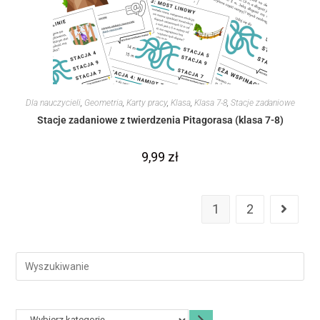
Dla nauczycieli
,
Geometria
,
Karty pracy
,
Klasa
,
Klasa 7-8
,
Stacje zadaniowe
Stacje zadaniowe z twierdzenia Pitagorasa (klasa 7-8)
9,99
zł
1
2