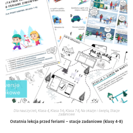
Dla nauczycieli
,
Klasa 4
,
Klasa 5-6
,
Klasa 7-8
,
Na okazje i święta
,
Stacje
zadaniowe
Ostatnia lekcja przed feriami – stacje zadaniowe (klasy 4-8)