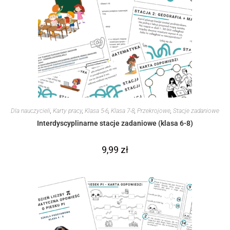
Dla nauczycieli
,
Karty pracy
,
Klasa 5-6
,
Klasa 7-8
,
Przekrojowe
,
Stacje zadaniowe
Interdyscyplinarne stacje zadaniowe (klasa 6-8)
9,99
zł