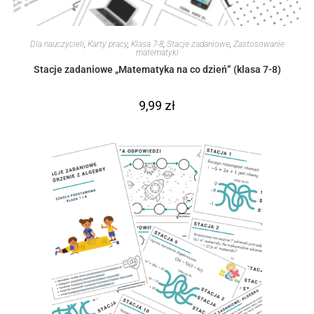
Dla nauczycieli
,
Karty pracy
,
Klasa 7-8
,
Stacje zadaniowe
,
Zastosowanie
matematyki
Stacje zadaniowe „Matematyka na co dzień” (klasa 7-8)
9,99
zł