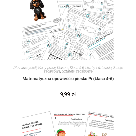
Dla nauczycieli
,
Karty pracy
,
Klasa 4
,
Klasa 5-6
,
Liczby i działania
,
Stacje
zadaniowe
,
Sztafety zadaniowe
Matematyczna opowieść o piesku Pi (klasa 4-6)
9,99
zł