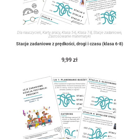
Dla nauczycieli
,
Karty pracy
,
Klasa 5-6
,
Klasa 7-8
,
Stacje zadaniowe
,
Zastosowanie matematyki
Stacje zadaniowe z prędkości, drogi i czasu (klasa 6-8)
9,99
zł