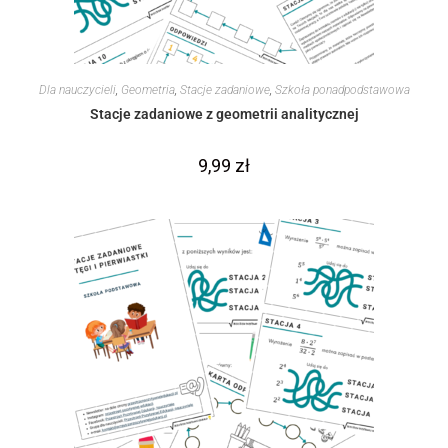
Dla nauczycieli
,
Geometria
,
Stacje zadaniowe
,
Szkoła ponadpodstawowa
Stacje zadaniowe z geometrii analitycznej
9,99
zł