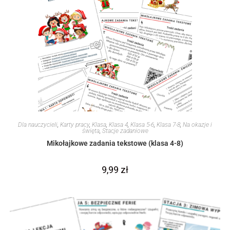
Dla nauczycieli
,
Karty pracy
,
Klasa
,
Klasa 4
,
Klasa 5-6
,
Klasa 7-8
,
Na okazje i
święta
,
Stacje zadaniowe
Mikołajkowe zadania tekstowe (klasa 4-8)
9,99
zł