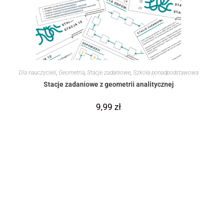
Dla nauczycieli
,
Geometria
,
Stacje zadaniowe
,
Szkoła ponadpodstawowa
Stacje zadaniowe z geometrii analitycznej
9,99
zł