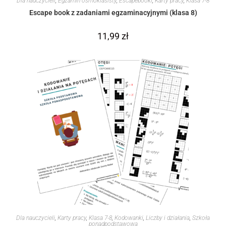
Dla nauczycieli
,
Egzamin ósmoklasisty
,
Escapebooki
,
Karty pracy
,
Klasa 7-8
Escape book z zadaniami egzaminacyjnymi (klasa 8)
11,99
zł
Dla nauczycieli
,
Karty pracy
,
Klasa 7-8
,
Kodowanki
,
Liczby i działania
,
Szkoła
ponadpodstawowa