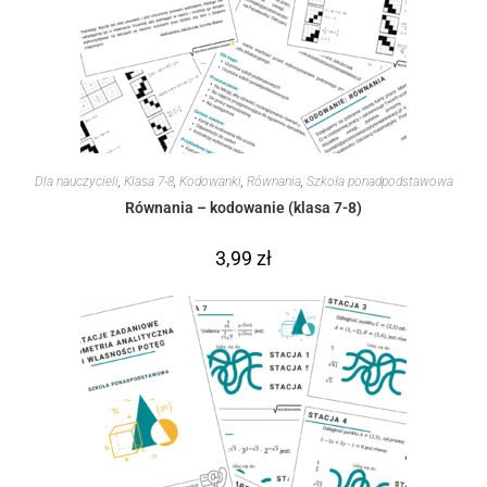
Dla nauczycieli
,
Klasa 7-8
,
Kodowanki
,
Równania
,
Szkoła ponadpodstawowa
Równania – kodowanie (klasa 7-8)
3,99
zł