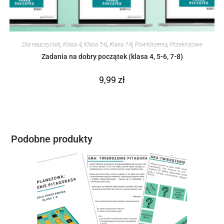
Dla nauczycieli
,
Klasa 4
,
Klasa 5-6
,
Klasa 7-8
,
Powtórzenia
,
Przekrojowe
Zadania na dobry początek (klasa 4, 5-6, 7-8)
9,99
zł
Podobne produkty