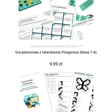
Dla nauczycieli
,
Geometria
,
Gry
,
Klasa 7-8
Gra planszowa z twierdzenia Pitagorasa (klasa 7-8)
9,99
zł