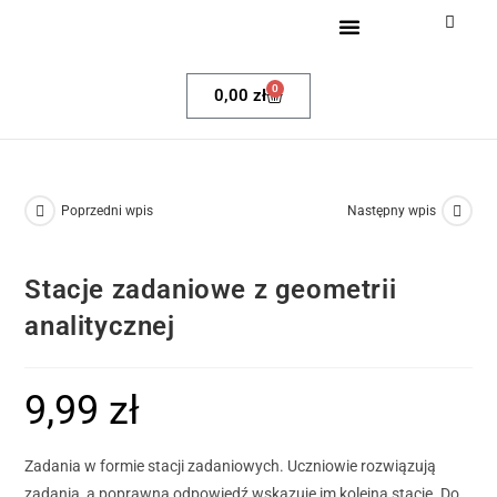
Dla nauczycieli
Egzamin ósmoklasisty
Klub Pozytywnych Matematyków
0
0,00
zł
Poprzedni wpis
Następny wpis
Stacje zadaniowe z geometrii
analitycznej
9,99
zł
Zadania w formie stacji zadaniowych. Uczniowie rozwiązują
zadania, a poprawna odpowiedź wskazuje im kolejna stację. Do