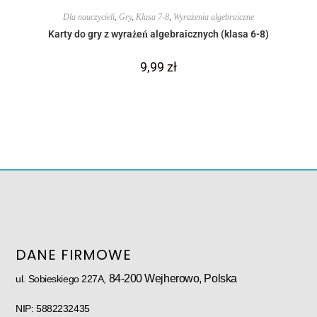
Dla nauczycieli
,
Gry
,
Klasa 7-8
,
Wyrażenia algebraiczne
Karty do gry z wyrażeń algebraicznych (klasa 6-8)
9,99
zł
DANE FIRMOWE
84-200 Wejherowo, Polska
ul. Sobieskiego 227A,
NIP: 5882232435