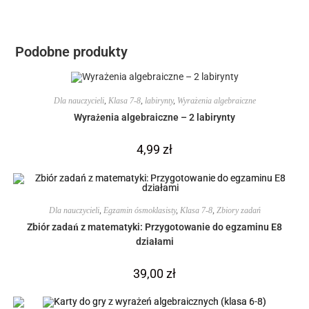
Podobne produkty
Dla nauczycieli
,
Klasa 7-8
,
labirynty
,
Wyrażenia algebraiczne
Wyrażenia algebraiczne – 2 labirynty
4,99
zł
Dla nauczycieli
,
Egzamin ósmoklasisty
,
Klasa 7-8
,
Zbiory zadań
Zbiór zadań z matematyki: Przygotowanie do egzaminu E8
działami
39,00
zł