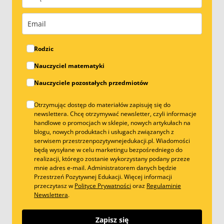
Rodzic
Nauczyciel matematyki
Nauczyciele pozostałych przedmiotów
Otrzymując dostęp do materiałów zapisuję się do
newslettera. Chcę otrzymywać newsletter, czyli informacje
handlowe o promocjach w sklepie, nowych artykułach na
blogu, nowych produktach i usługach związanych z
serwisem przestrzenpozytywnejedukacji.pl. Wiadomości
będą wysyłane w celu marketingu bezpośredniego do
realizacji, którego zostanie wykorzystany podany przeze
mnie adres e-mail. Administratorem danych będzie
Przestrzeń Pozytywnej Edukacji. Więcej informacji
przeczytasz w
Polityce Prywatności
oraz
Regulaminie
Newslettera
.
Zapisz się