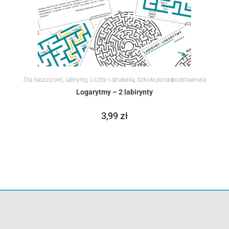
Dla nauczycieli
,
labirynty
,
Liczby i działania
,
Szkoła ponadpodstawowa
Logarytmy – 2 labirynty
3,99
zł