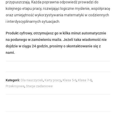
przypuszczają. Każda poprawna odpowiedź prowadzi do
kolejnego etapu pracy, rozwijając logiczne myślenie, współpracę
oraz umiejętność wykorzystywania matematyki w codziennych
i interdyscyplinarnych sytuacjach.
Produkt cyfrowy, otrzymujesz go w kilka minut automatycznie
na podanego w zamówieniu maila. Jeżeli taka wiadomość nie
dojdzie w ciągu 24 godzin, prosimy o skontaktowanie się z
nami.
Kategorii:
Dla nauczycieli
,
Karty pracy
,
Klasa 5-6
,
Klasa 7-8
,
Przekrojowe
,
Stacje zadaniowe