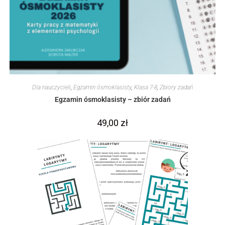
Dla nauczycieli
,
Egzamin ósmoklasisty
,
Klasa 7-8
,
Zbiory zadań
Egzamin ósmoklasisty – zbiór zadań
49,00
zł