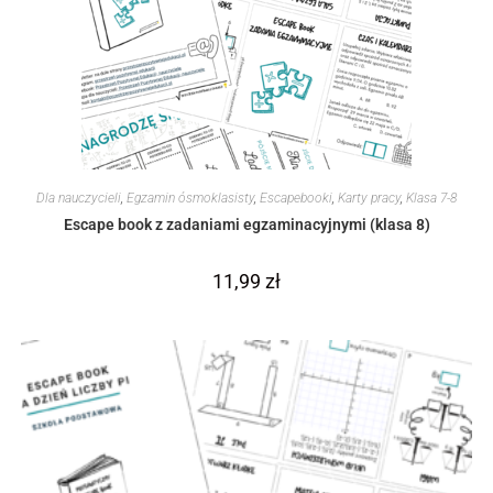
Dla nauczycieli
,
Egzamin ósmoklasisty
,
Escapebooki
,
Karty pracy
,
Klasa 7-8
Escape book z zadaniami egzaminacyjnymi (klasa 8)
11,99
zł