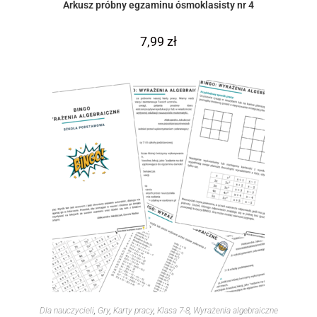
Arkusz próbny egzaminu ósmoklasisty nr 4
7,99
zł
Dla nauczycieli
,
Gry
,
Karty pracy
,
Klasa 7-8
,
Wyrażenia algebraiczne