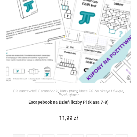
Dla nauczycieli
,
Escapebooki
,
Karty pracy
,
Klasa 7-8
,
Na okazje i święta
,
Przekrojowe
Escapebook na Dzień liczby Pi (klasa 7-8)
11,99
zł