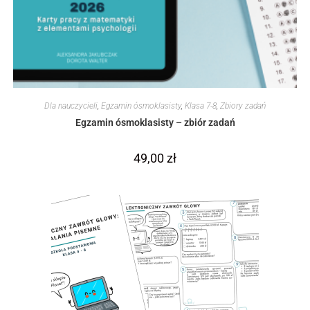
Dla nauczycieli
,
Egzamin ósmoklasisty
,
Klasa 7-8
,
Zbiory zadań
Egzamin ósmoklasisty – zbiór zadań
49,00
zł