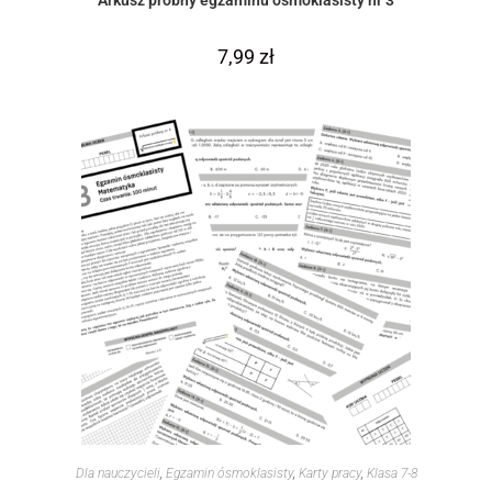
7,99
zł
Dla nauczycieli
,
Egzamin ósmoklasisty
,
Karty pracy
,
Klasa 7-8