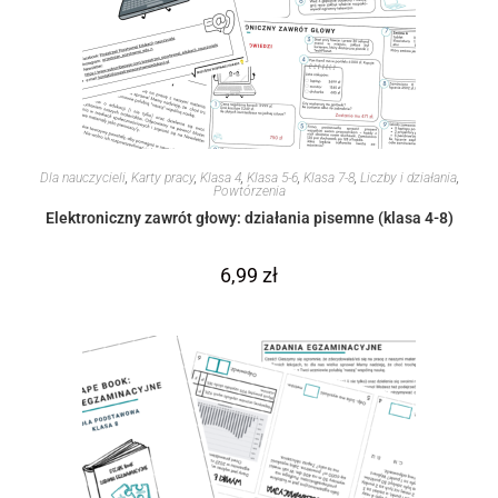
Dla nauczycieli
,
Karty pracy
,
Klasa 4
,
Klasa 5-6
,
Klasa 7-8
,
Liczby i działania
,
Powtórzenia
Elektroniczny zawrót głowy: działania pisemne (klasa 4-8)
6,99
zł