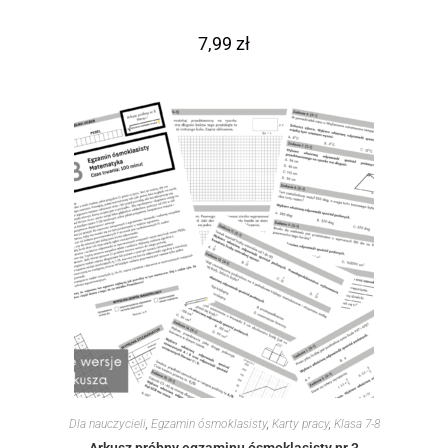
7,99
zł
Dla nauczycieli
,
Egzamin ósmoklasisty
,
Karty pracy
,
Klasa 7-8
Arkusz próbny egzaminu ósmoklasisty nr 3