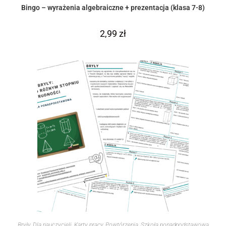
Bingo – wyrażenia algebraiczne + prezentacja (klasa 7-8)
2,99
zł
Bryły
,
Dla nauczycieli
,
Karty pracy
,
Powtórzenia
,
Szkoła ponadpodstawowa