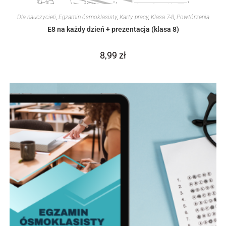
Dla nauczycieli
,
Egzamin ósmoklasisty
,
Karty pracy
,
Klasa 7-8
,
Powtórzenia
E8 na każdy dzień + prezentacja (klasa 8)
8,99
zł