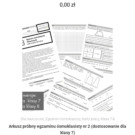
0,00
zł
Dla nauczycieli
,
Egzamin ósmoklasisty
,
Karty pracy
,
Klasa 7-8
Arkusz próbny egzaminu ósmoklasisty nr 2 (dostosowanie dla
klasy 7)