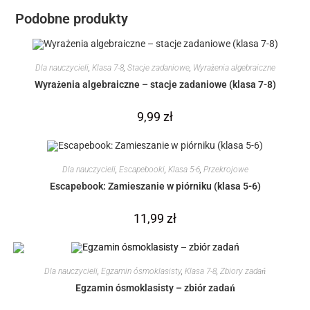
Podobne produkty
Dla nauczycieli
,
Klasa 7-8
,
Stacje zadaniowe
,
Wyrażenia algebraiczne
Wyrażenia algebraiczne – stacje zadaniowe (klasa 7-8)
9,99
zł
Dla nauczycieli
,
Escapebooki
,
Klasa 5-6
,
Przekrojowe
Escapebook: Zamieszanie w piórniku (klasa 5-6)
11,99
zł
Dla nauczycieli
,
Egzamin ósmoklasisty
,
Klasa 7-8
,
Zbiory zadań
Egzamin ósmoklasisty – zbiór zadań