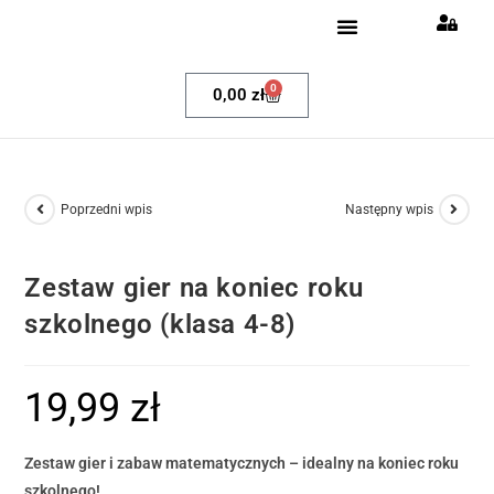
Dla nauczycieli
Egzamin ósmoklasisty
Klub Pozytywnych Matematyków
0
0,00
zł
Poprzedni wpis
Następny wpis
Zestaw gier na koniec roku
szkolnego (klasa 4-8)
19,99
zł
Zestaw gier i zabaw matematycznych – idealny na koniec roku
szkolnego!