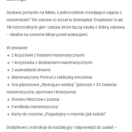
Szukasz pomysłu na lekkie, a jednocześnie rozwijające zajęcia z
matematyki? Ten zestaw to strzał w dziesiątkę! Znajdziesz tu
aż
10
różnorodnych gier i zabaw, które łączą naukę z dobrą zabawą
– idealne na ostatnie lekcje przed wakacjami.
W zestawie:
🔹 2 krzyżówki z hasłami matematycznymi
🔹 1 krzyżówka z działaniami matematycznymi
🔹 2 wykreślanki słowne
🔹 Matematyczny Piotruś z tabliczką mnożenia
🔹 Gra planszowa „Wyścig po wiedzę” (plansza + 32 zadania:
matematyczne, sportowe i kreatywne)
🔹 Domino Mistrzów Liczenia
🔹 Familiada matematyczna
🔹 Karty do rozmów „Pogadajmy o matmie (jak ludzie)”
Dodatkowo: instrukcje do każdej gry i odpowiedzi do zadań –