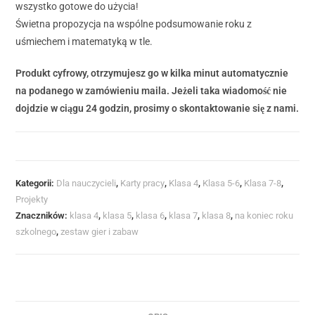
wszystko gotowe do użycia!
Świetna propozycja na wspólne podsumowanie roku z
uśmiechem i matematyką w tle.
Produkt cyfrowy, otrzymujesz go w kilka minut automatycznie
na podanego w zamówieniu maila. Jeżeli taka wiadomość nie
dojdzie w ciągu 24 godzin, prosimy o skontaktowanie się z nami.
Kategorii:
Dla nauczycieli
,
Karty pracy
,
Klasa 4
,
Klasa 5-6
,
Klasa 7-8
,
Projekty
Znaczników:
klasa 4
,
klasa 5
,
klasa 6
,
klasa 7
,
klasa 8
,
na koniec roku
szkolnego
,
zestaw gier i zabaw