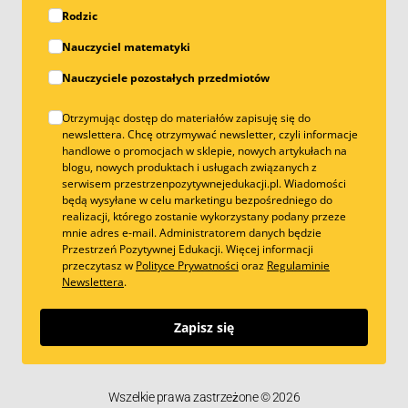
Rodzic
Nauczyciel matematyki
Nauczyciele pozostałych przedmiotów
Otrzymując dostęp do materiałów zapisuję się do
newslettera. Chcę otrzymywać newsletter, czyli informacje
handlowe o promocjach w sklepie, nowych artykułach na
blogu, nowych produktach i usługach związanych z
serwisem przestrzenpozytywnejedukacji.pl. Wiadomości
będą wysyłane w celu marketingu bezpośredniego do
realizacji, którego zostanie wykorzystany podany przeze
mnie adres e-mail. Administratorem danych będzie
Przestrzeń Pozytywnej Edukacji. Więcej informacji
przeczytasz w
Polityce Prywatności
oraz
Regulaminie
Newslettera
.
Zapisz się
Wszelkie prawa zastrzeżone © 2026