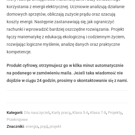
korzystania z energii elektrycznej. Uczniowie analizują działanie
domowych sprzętów, obliczają zużycie prądu oraz szacują
koszty energii. Następnie zastanawiają się, jak ograniczyć
rachunki i wprowadzić bardziej oszczędne rozwiązania. Projekt
łączy matematykę z edukacją ekologiczną i codziennym życiem,
rozwijając logiczne myślenie, analizę danych oraz praktyczne
kompetencje.
Produkt cyfrowy, otrzymujesz go w kilka minut automatycznie
na podanego w zamówieniu maila. Jeżeli taka wiadomość nie
dojdzie w ciągu 24 godzin, prosimy o skontaktowanie się z nami.
Kategorii:
Dla nauczycieli
,
Karty pracy
,
Klasa 5-6
,
Klasa 7-8
,
Projekty
,
Przekrojowe
Znaczniki:
energia
,
prąd
,
projekt