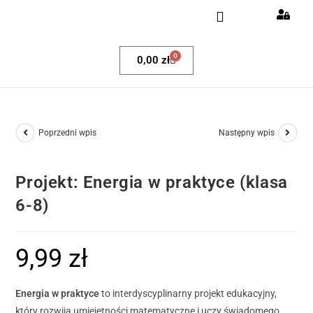
Dla nauczycieli
Egzamin ósmoklasisty
Klub Pozytywnych Matematyków
0
0,00
zł
Poprzedni wpis
Następny wpis
Projekt: Energia w praktyce (klasa
6-8)
9,99
zł
Energia w praktyce
to interdyscyplinarny projekt edukacyjny,
który rozwija umiejętności matematyczne i uczy świadomego