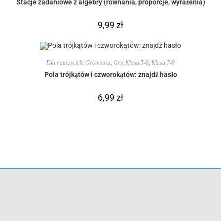
Stacje zadaniowe z algebry (równania, proporcje, wyrażenia)
9,99
zł
Dla nauczycieli
,
Geometria
,
Gry
,
Klasa 5-6
,
Klasa 7-8
Pola trójkątów i czworokątów: znajdź hasło
6,99
zł