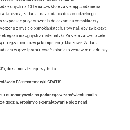
podzielonych na 13 tematów
, które zawierają „zadanie na
 notatki ucznia, zadania oraz zadania do samodzielnego
arto rozpocząć przygotowania do egzaminu ósmoklasisty.
tworzoną z myślą o ósmoklasistach. Powstał, aby zwiększyć
rek egzaminacyjnych z matematyki. Z
awiera zarówno cele
uką do egzaminu rozwija kompetencje kluczowe. Zadania
działu w grze i potraktować zbiór jako zestaw mini-arkuszy
PDF), do samodzielnego wydruku.
czniów do E8 z matematyki GRATIS
minut automatycznie na podanego w zamówieniu maila.
 24 godzin, prosimy o skontaktowanie się z nami.