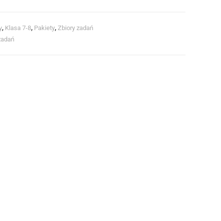
y
,
Klasa 7-8
,
Pakiety
,
Zbiory zadań
zadań