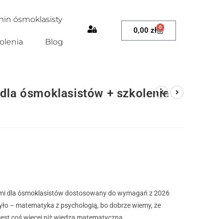
in ósmoklasisty
0
0,00
zł
olenia
Blog
 dla ósmoklasistów + szkolenie
ymi dla ósmoklasistów dostosowany do wymagań z 2026
 było – matematyka z psychologią, bo dobrze wiemy, że
jest coś więcej niż wiedza matematyczna.