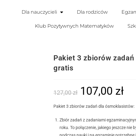
Dla nauczycieli
Dla rodziców
Egzam
Klub Pozytywnych Matematyków
Szk
Pakiet 3 zbiorów zadań
gratis
107,00
zł
127,00
zł
Pakiet 3 zbiorów zadań dla ósmoklasistów:
Zbiór zadań z zadaniami egzaminacyjn
roku. To połączenie, jakiego jeszcze nie
podczas nauki i na egzaminie potrzebne 