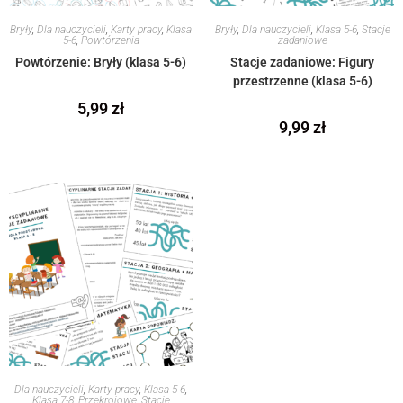
Bryły
,
Dla nauczycieli
,
Karty pracy
,
Klasa
Bryły
,
Dla nauczycieli
,
Klasa 5-6
,
Stacje
5-6
,
Powtórzenia
zadaniowe
Powtórzenie: Bryły (klasa 5-6)
Stacje zadaniowe: Figury
przestrzenne (klasa 5-6)
5,99
zł
9,99
zł
Dla nauczycieli
,
Karty pracy
,
Klasa 5-6
,
Klasa 7-8
,
Przekrojowe
,
Stacje