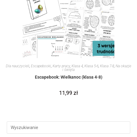
Dla nauczycieli
,
Escapebooki
,
Karty pracy
,
Klasa 4
,
Klasa 5-6
,
Klasa 7-8
,
Na okazje
i święta
Escapebook: Wielkanoc (klasa 4-8)
11,99
zł