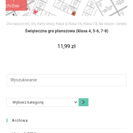
Dla nauczycieli
,
Gry
,
Karty pracy
,
Klasa 4
,
Klasa 5-6
,
Klasa 7-8
,
Na okazje i święta
Świąteczna gra planszowa (klasa 4, 5-6, 7-8)
11,99
zł
Archiwa