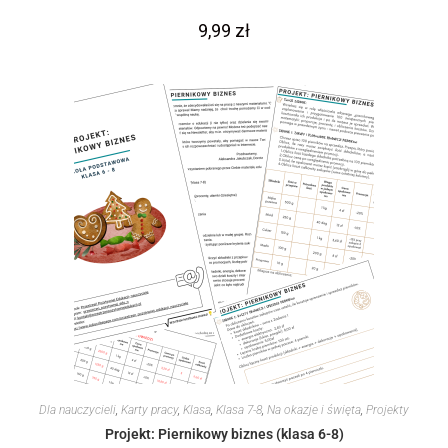
9,99
zł
Dla nauczycieli
,
Karty pracy
,
Klasa
,
Klasa 7-8
,
Na okazje i święta
,
Projekty
Projekt: Piernikowy biznes (klasa 6-8)