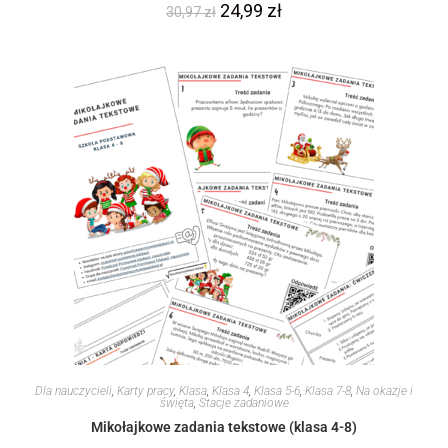
24,99
zł
30,97
zł
Dla nauczycieli
,
Karty pracy
,
Klasa
,
Klasa 4
,
Klasa 5-6
,
Klasa 7-8
,
Na okazje i
święta
,
Stacje zadaniowe
Mikołajkowe zadania tekstowe (klasa 4-8)