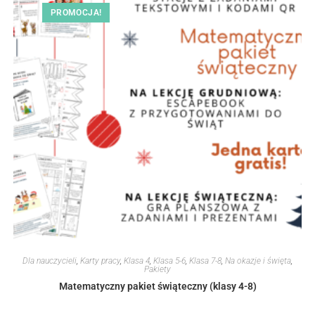
PROMOCJA!
Dla nauczycieli
,
Karty pracy
,
Klasa 4
,
Klasa 5-6
,
Klasa 7-8
,
Na okazje i święta
,
Pakiety
Matematyczny pakiet świąteczny (klasy 4-8)