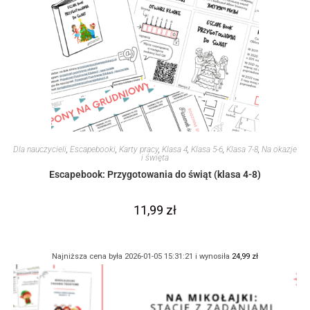
Dla nauczycieli
,
Escapebooki
,
Karty pracy
,
Klasa 4
,
Klasa 5-6
,
Klasa 7-8
,
Na okazje
i święta
Escapebook: Przygotowania do świąt (klasa 4-8)
11,99
zł
Najniższa cena była 2026-01-05 15:31:21 i wynosiła
24,99
zł