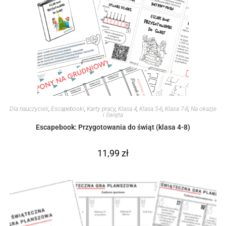
Dla nauczycieli
,
Escapebooki
,
Karty pracy
,
Klasa 4
,
Klasa 5-6
,
Klasa 7-8
,
Na okazje
i święta
Escapebook: Przygotowania do świąt (klasa 4-8)
11,99
zł