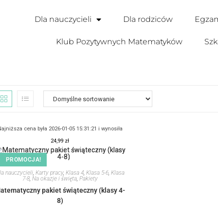
Dla nauczycieli
Dla rodziców
Egzam
Klub Pozytywnych Matematyków
Szk
ajniższa cena była 2026-01-05 15:31:21 i wynosiła
24,99
zł
PROMOCJA!
la nauczycieli
,
Karty pracy
,
Klasa 4
,
Klasa 5-6
,
Klasa
7-8
,
Na okazje i święta
,
Pakiety
atematyczny pakiet świąteczny (klasy 4-
8)