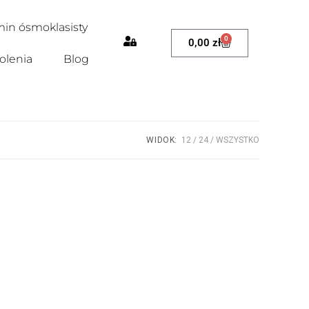
in ósmoklasisty
0
0,00
zł
olenia
Blog
WIDOK:
12
24
WSZYSTKO