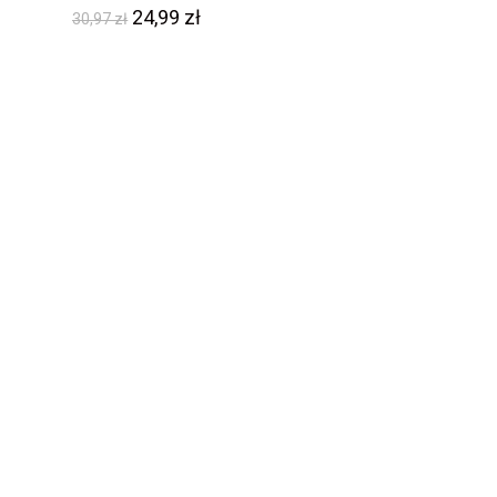
24,99
zł
30,97
zł